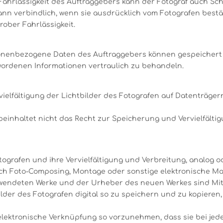
 Fahrlässigkeit des Auftraggebers kann der Fotograf auch 
dann verbindlich, wenn sie ausdrücklich vom Fotografen bestät
rober Fahrlässigkeit.
nenbezogene Daten des Auftraggebers können gespeichert wer
ordenen Informationen vertraulich zu behandeln.
rvielfältigung der Lichtbilder des Fotografen auf Datenträger
einhaltet nicht das Recht zur Speicherung und Vervielfältig
tografen und ihre Vervielfältigung und Verbreitung, analog o
h Foto-Composing, Montage oder sonstige elektronische Mani
rwendeten Werke und der Urheber des neuen Werkes sind Mi
tbilder des Fotografen digital so zu speichern und zu kopier
se elektronische Verknüpfung so vorzunehmen, dass sie bei je