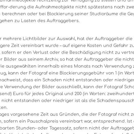
e Aufnahmeobjekte rechtzeitig zur Verfügung zu stellen und 
ffor-derung die Aufnahmeobjekte nicht spätestens nach zwei
u berechnen oder bei Blockierung seiner Studioräume die G
gehen zu Lasten des Auftraggebers.
r mehrere Lichtbilder zur Auswahl, hat der Auftraggeber die
gere Zeit vereinbart wurde – auf eigene Kosten und Gefahr 
, sofern er den Verlust oder die Beschädigung nicht zu vertr
r Bilder aus seinem Archiv, so hat der Auftraggeber die nich
die ausgewählten innerhalb eines Monats nach Verwendung 
g, kann der Fotograf eine Blockierungsgebühr von 1 (in Wort
nachweist, dass ein Schaden nicht entstanden oder niedriger
ere Verwendung der Bilder ausschließt, kann der Fotograf S
send) Euro für jedes Original und 200 (in Worten: zweihundert)
 nicht entstanden oder niedriger ist als die Schadenspaus
ten.
rages vorgesehene Zeit aus Gründen, die der Fotograf nicht z
 sofern ein Pauschalpreis vereinbart war, entsprechend. Ist 
nbarten Stunden- oder Tagessatz, sofern nicht der Auftragge