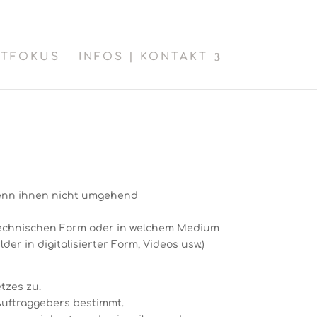
Hier gehts zum Impressum
und hier zu den AGBs
KTFOKUS
INFOS | KONTAKT
bart, wenn ihnen nicht umgehend
er technischen Form oder in welchem Medium
lder in digitalisierter Form, Videos usw.)
tzes zu.
 Auftraggebers bestimmt.