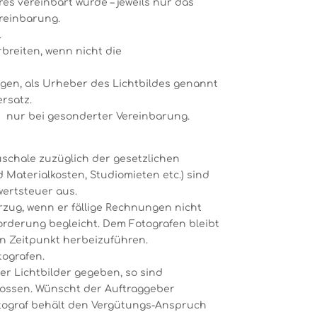
es vereinbart wurde – jeweils nur das
reinbarung.
.
 zu verbreiten, wenn nicht die
angen, als Urheber des Lichtbildes genannt
rsatz.
t nur bei gesonderter Vereinbarung.
auschale zuzüglich der gesetzlichen
Materialkosten, Studiomieten etc.) sind
wertsteuer aus.
rzug, wenn er fällige Rechnungen nicht
orderung begleicht. Dem Fotografen bleibt
n Zeitpunkt herbeizuführen.
tografen.
er Lichtbilder gegeben, so sind
lossen. Wünscht der Auftraggeber
tograf behält den Vergütungs-Anspruch