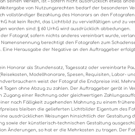
n seinen Werken, ist – sofern nicht ausdrücklich etwas ander
 Weitergabe von Nutzungsrechten bedarf der besonderen Ve
ch vollständiger Bezahlung des Honorars an den Fotografen
60 UrhG hat kein Recht, das Lichtbild zu vervielfältigen und
n worden sind. § 60 UrhG wird ausdrücklich abbedungen.
n der Fotograf, sofern nichts anderes vereinbart wurde, verl
uf Namensnennung berechtigt den Fotografen zum Schadense
en. Eine Herausgabe der Negative an den Auftraggeber erfolg
rd ein Honorar als Stundensatz, Tagessatz oder vereinbarte P
eisekosten, Modellhonorare, Spesen, Requisiten, Labor- und 
dverbrauchern weist der Fotograf die Endpreise inkl. Mehr
14 Tagen ohne Abzug zu zahlen. Der Auftraggeber gerät in Ve
nach Zugang einer Rechnung oder gleichwertigen Zahlungsauff
einer nach Fälligkeit zugehenden Mahnung zu einem frühere
fpreises bleiben die gelieferten Lichtbilder Eigentum des Fo
ine ausdrücklichen Weisungen hinsichtlich der Gestaltung d
ng sowie der künstlerisch-technischen Gestaltung ausgesch
n Änderungen, so hat er die Mehrkosten zu tragen. Der Fo