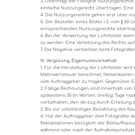
3. Überträgt der Fotograf Nutzungsrechte a
einfache Nutzungsrecht übertragen. Eine
4. Die Nutzungsrechte gehen erst über na
5. Der Besteller eines Bildes i.S. vom § 
entsprechenden Nutzungsrechte übertrage
6. Bei der Verwertung der Lichtbilder kan
zu werden. Eine Verletzung des Rechts a
7. Die Negative verbleiben beim Fotograf
III. Vergütung, Eigentumsvorbehalt
1. Für die Herstellung der Lichtbilder wi
Mehrwertsteuer berechnet; Nebenkosten (R
vom Auftraggeber zu tragen. Gegenüber En
2. Fällige Rechnungen sind innerhalb von 
spätestens 30 (in Worten: dreißig) Tage 
vorbehalten, den Verzug durch Erteilung 
3. Bis zur vollständigen Bezahlung des Kau
4. Hat der Auftraggeber dem Fotografen ke
Reklamationen bezüglich der Bildauffassu
während oder nach der Aufnahmeproduktio