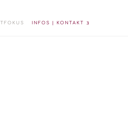
Hier gehts zum Impressum
und hier zu den AGBs
KTFOKUS
INFOS | KONTAKT